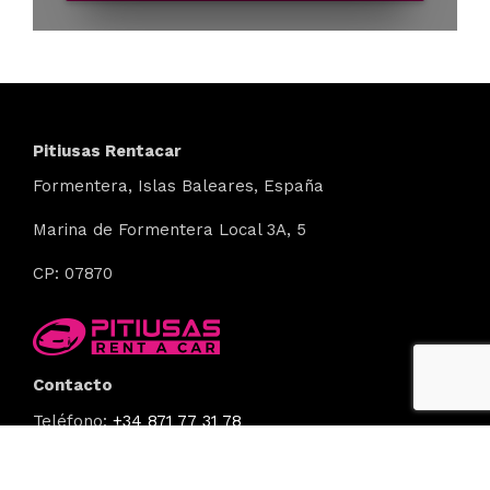
Pitiusas Rentacar
Formentera
, Islas Baleares,
España
Marina de Formentera Local 3A,
5
CP: 07870
Contacto
Teléfono:
+34 871 77 31 78
Web:
https://pitiusasrentacar.com/