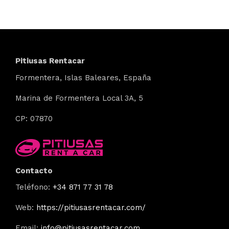
Pitiusas Rentacar
Formentera
, Islas Baleares,
España
Marina de Formentera Local 3A,
5
CP: 07870
Contacto
Teléfono:
+34 871 77 31 78
Web:
https://pitiusasrentacar.com/
Email:
info@pitiusasrentacar.com