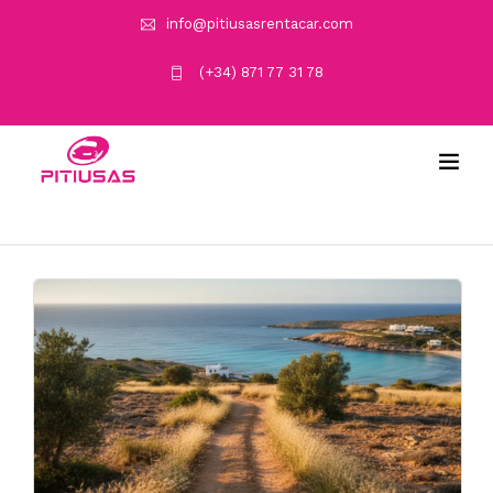
info@pitiusasrentacar.com
(+34) 871 77 31 78
alquiler coche formentera
barato